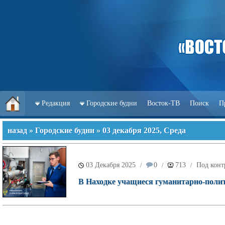
Редакция
Городские будни
Восток-ТВ
Поиск
П
назад
»
Городские будни
» 03 декабря 2025, Среда
03 Декабря 2025
0
713
Под конт
/
/
/
В Находке учащиеся гуманитарно-полит