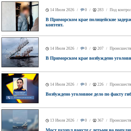
14 Июля 2026
0
283
Под контрол
/
/
/
В Приморском крае полицейские задер
контент.
14 Июля 2026
0
207
Происшест
/
/
/
В Приморском крае возбуждено уголовн
14 Июля 2026
0
226
Происшест
/
/
/
Возбуждено уголовное дело по факту гиб
13 Июля 2026
0
367
Происшест
/
/
/
Мост рухнул вместе с детьми на попул