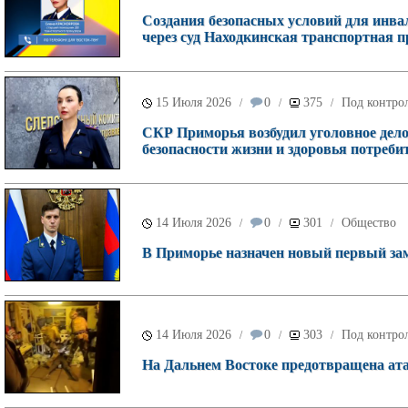
Создания безопасных условий для инва
через суд Находкинская транспортная п
15 Июля 2026
0
375
Под контрол
/
/
/
СКР Приморья возбудил уголовное дело
безопасности жизни и здоровья потребит
14 Июля 2026
0
301
Общество
/
/
/
В Приморье назначен новый первый зам
14 Июля 2026
0
303
Под контрол
/
/
/
На Дальнем Востоке предотвращена ата