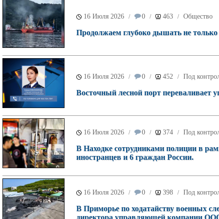
16 Июля 2026
0
463
Общество
/
/
/
Продолжаем глубоко дышать не только у
16 Июля 2026
0
452
Под контрол
/
/
/
Восточный лесной порт переваливает уг
16 Июля 2026
0
374
Под контрол
/
/
/
В Находке сотрудниками полиции в рам
иностранцев и 6 граждан России.
16 Июля 2026
0
398
Под контрол
/
/
/
В Приморье по ходатайству военных сле
директора управляющей компании ООО