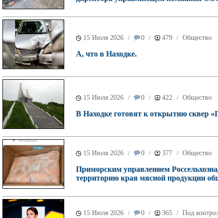
15 Июля 2026
0
479
Общество
/
/
/
А, что в Находке.
15 Июля 2026
0
422
Общество
/
/
/
В Находке готовят к открытию сквер 
15 Июля 2026
0
377
Общество
/
/
/
Приморским управлением Россельхознад
территорию края мясной продукции общ
15 Июля 2026
0
365
Под контрол
/
/
/