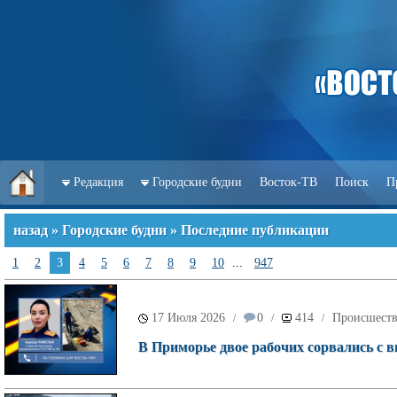
Редакция
Городские будни
Восток-ТВ
Поиск
П
назад
»
Городские будни
» Последние публикации
1
2
3
4
5
6
7
8
9
10
...
947
17 Июля 2026
0
414
Происшест
/
/
/
В Приморье двое рабочих сорвались с 