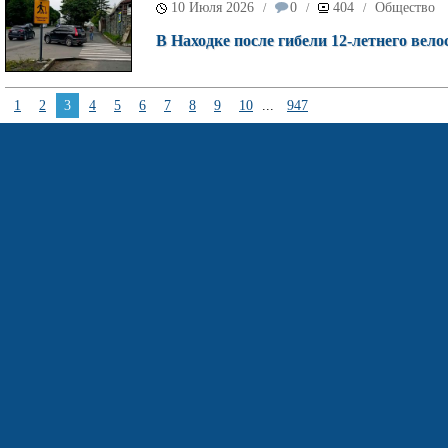
10 Июля 2026
0
404
Общество
/
/
/
В Находке после гибели 12-летнего вел
1
2
3
4
5
6
7
8
9
10
...
947