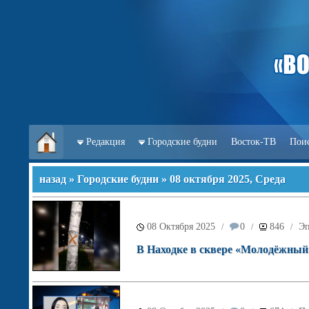
Редакция
Городские будни
Восток-ТВ
Пои
назад
»
Городские будни
» 08 октября 2025, Среда
08 Октября 2025
0
846
Эп
/
/
/
В Находке в сквере «Молодёжный