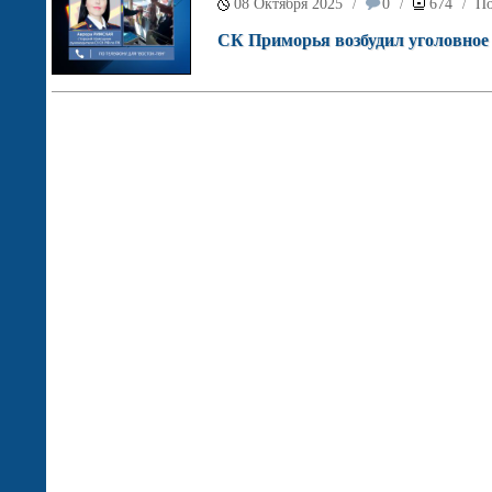
08 Октября 2025
0
674
По
/
/
/
СК Приморья возбудил уголовное д