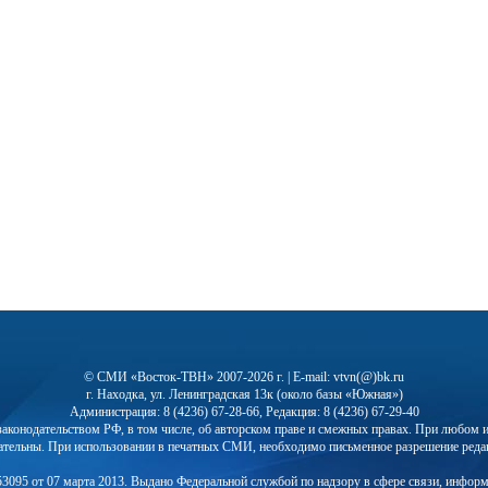
© СМИ «Восток-ТВН» 2007-2026 г. | E-mail: vtvn(@)bk.ru
г. Находка, ул. Ленинградская 13к (около базы «Южная»)
Администрация: 8 (4236) 67-28-66, Редакция: 8 (4236) 67-29-40
с законодательством РФ, в том числе, об авторском праве и смежных правах. При любо
ательны. При использовании в печатных СМИ, необходимо письменное разрешение реда
3095 от 07 марта 2013. Выдано Федеральной службой по надзору в сфере связи, инфор