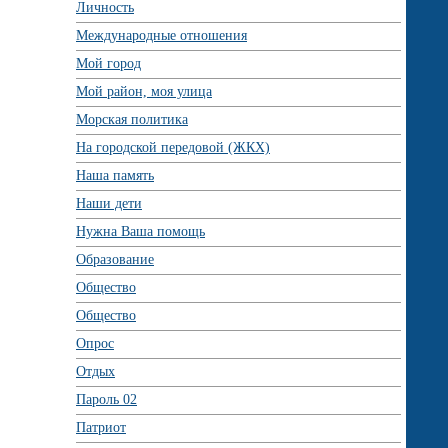
Личность
Международные отношения
Мой город
Мой район, моя улица
Морская политика
На городской передовой (ЖКХ)
Наша память
Наши дети
Нужна Ваша помощь
Образование
Общество
Общество
Опрос
Отдых
Пароль 02
Патриот