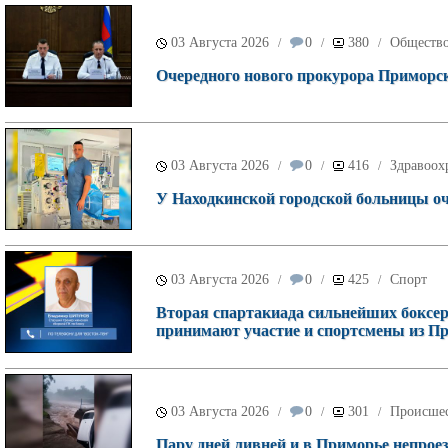
03 Августа 2026
0
380
Обществ
/
/
/
Очередного нового прокурора Приморск
03 Августа 2026
0
416
Здравоох
/
/
/
У Находкинской городской больницы о
03 Августа 2026
0
425
Спорт
/
/
/
Вторая спартакиада сильнейших боксеро
принимают участие и спортсмены из П
03 Августа 2026
0
301
Происше
/
/
/
Пару дней ливней и в Приморье непроез