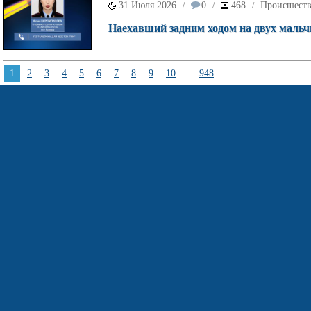
31 Июля 2026
0
468
Происшест
/
/
/
Наехавший задним ходом на двух мальч
1
2
3
4
5
6
7
8
9
10
...
948