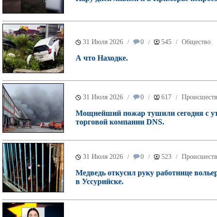
31 Июля 2026
0
545
Общество
/
/
/
А что Находке.
31 Июля 2026
0
617
Происшест
/
/
/
Мощнейший пожар тушили сегодня с ут
торговой компании DNS.
31 Июля 2026
0
523
Происшест
/
/
/
Медведь откусил руку работнице волье
в Уссурийске.