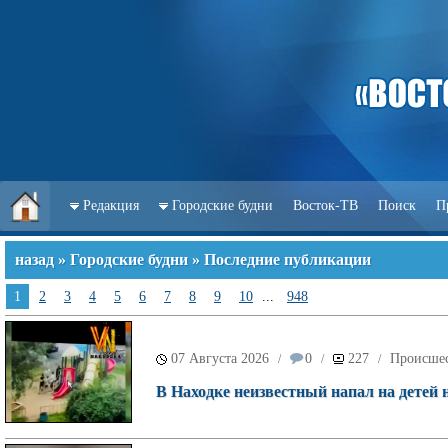
Редакция
Городские будни
Восток-ТВ
Поиск
П
назад
»
Городские будни
» Последние публикации
1
2
3
4
5
6
7
8
9
10
...
948
07 Августа 2026
0
227
Происше
/
/
/
В Находке неизвестный напал на детей 