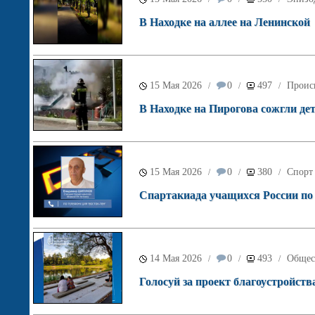
В Находке на аллее на Ленинской
15 Мая 2026
0
497
Проис
/
/
/
В Находке на Пирогова сожгли де
15 Мая 2026
0
380
Спорт
/
/
/
Спартакиада учащихся России по б
14 Мая 2026
0
493
Общес
/
/
/
Голосуй за проект благоустройств