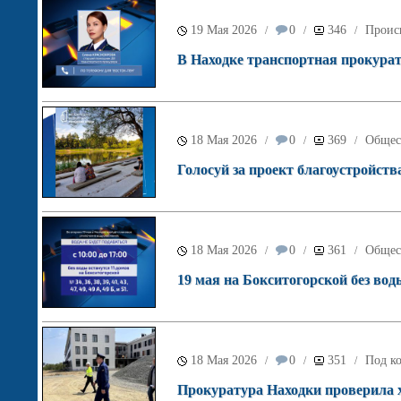
19 Мая 2026
0
346
Проис
/
/
/
В Находке транспортная прокурат
18 Мая 2026
0
369
Общес
/
/
/
Голосуй за проект благоустройств
18 Мая 2026
0
361
Общес
/
/
/
19 мая на Бокситогорской без вод
18 Мая 2026
0
351
Под ко
/
/
/
Прокуратура Находки проверила х