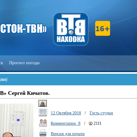
ск
Прогноз погоды
дии
)
ТВ» Сергей Кичатов.
12 Октября 2018
/
Гость студии
Комментарии: 8
/
2111
Версия для печати