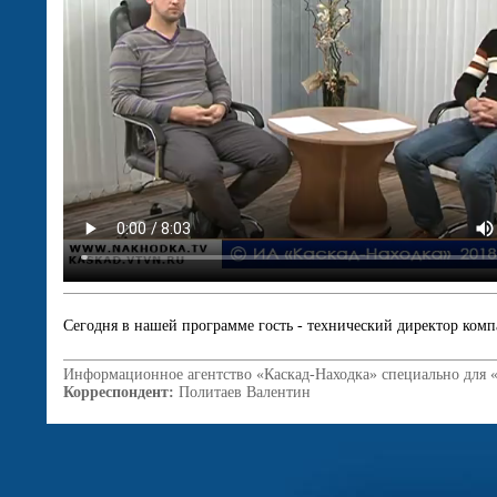
Сегодня в нашей программе гость - технический директор ком
Информационное агентство «Каскад-Находка» специально для 
Корреспондент:
Политаев Валентин