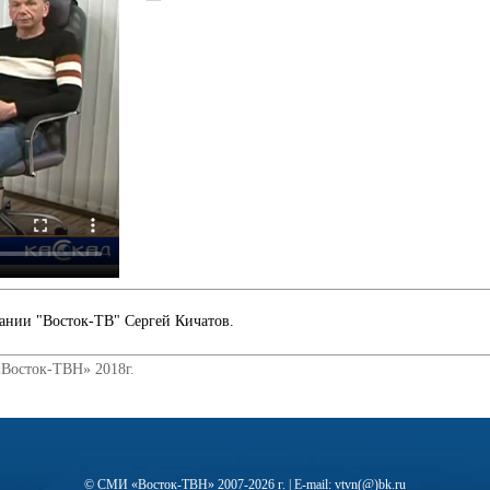
пании "Восток-ТВ" Сергей Кичатов.
«Восток-ТВН» 2018г.
© СМИ «Восток-ТВН» 2007-2026 г. | E-mail: vtvn(@)bk.ru