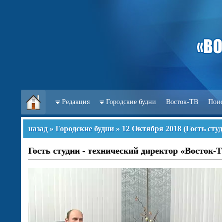
Редакция
Городские будни
Восток-ТВ
Пои
назад
»
Городские будни
»
12 Октября 2018
(
Гость сту
Гость студии - технический директор «Восток-