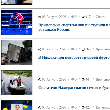
06 Августа 2026
0
417
Спорт
/
/
/
Приморские спортсменки выступили в 
учащихся России.
06 Августа 2026
0
365
Происше
/
/
/
В Находке при повороте грузовой фурго
05 Августа 2026
0
444
Происше
/
/
/
Спасатели Находки спасли семью в бухт
05 Августа 2026
0
425
Кримина
/
/
/