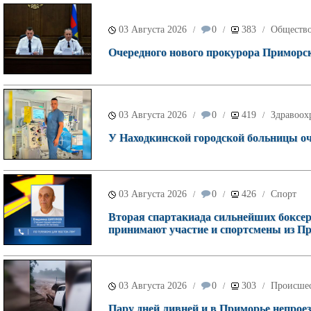
03 Августа 2026
0
383
Обществ
/
/
/
Очередного нового прокурора Приморск
03 Августа 2026
0
419
Здравоох
/
/
/
У Находкинской городской больницы о
03 Августа 2026
0
426
Спорт
/
/
/
Вторая спартакиада сильнейших боксеро
принимают участие и спортсмены из П
03 Августа 2026
0
303
Происше
/
/
/
Пару дней ливней и в Приморье непроез