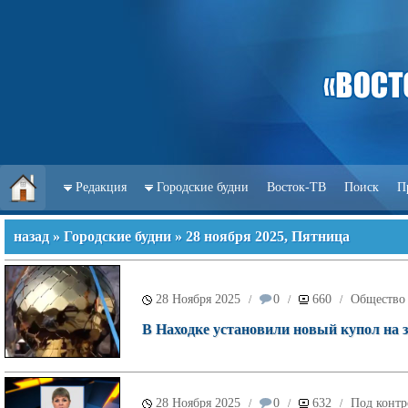
Редакция
Городские будни
Восток-ТВ
Поиск
П
назад
»
Городские будни
» 28 ноября 2025, Пятница
28 Ноября 2025
0
660
Общество
/
/
/
В Находке установили новый купол на 
28 Ноября 2025
0
632
Под контр
/
/
/