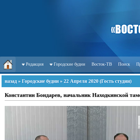
Редакция
Городские будни
Восток-ТВ
Поиск
П
назад
»
Городские будни
»
22 Апреля 2020
(
Гость студии
)
Константин Бондарев, начальник Находкинской там