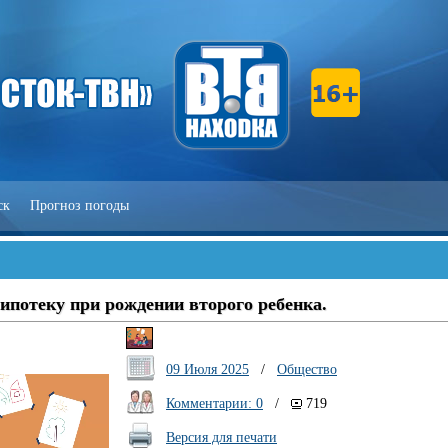
ск
Прогноз погоды
ипотеку при рождении второго ребенка.
09 Июля 2025
/
Общество
Комментарии: 0
/
719
Версия для печати