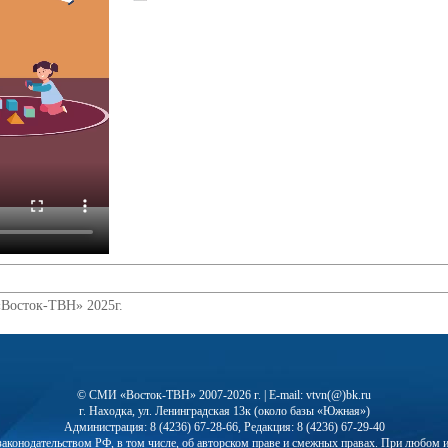
«Восток-ТВН» 2025г.
© СМИ «Восток-ТВН» 2007-2026 г. | E-mail: vtvn(@)bk.ru
г. Находка, ул. Ленинградская 13к (около базы «Южная»)
Администрация: 8 (4236) 67-28-66, Редакция: 8 (4236) 67-29-40
с законодательством РФ, в том числе, об авторском праве и смежных правах. При любо