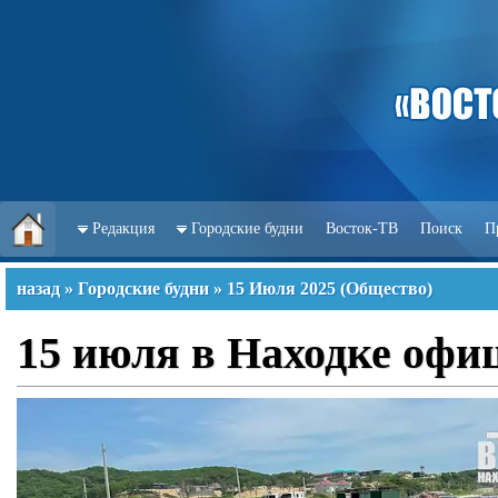
Редакция
Городские будни
Восток-ТВ
Поиск
П
назад
»
Городские будни
»
15 Июля 2025
(
Общество
)
15 июля в Находке офи