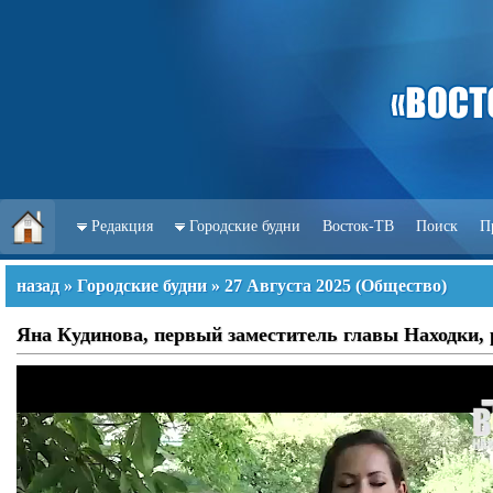
Редакция
Городские будни
Восток-ТВ
Поиск
П
назад
»
Городские будни
»
27 Августа 2025
(
Общество
)
Яна Кудинова, первый заместитель главы Находки, 