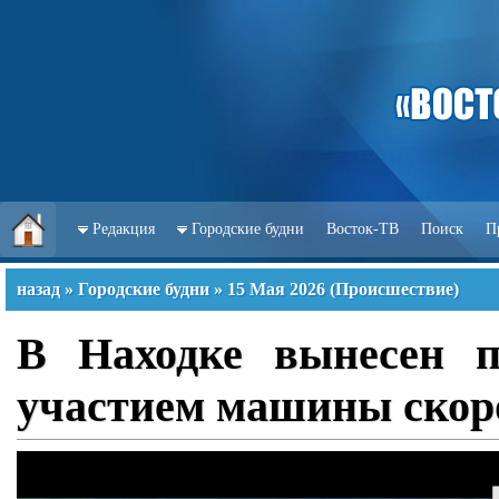
Редакция
Городские будни
Восток-ТВ
Поиск
П
назад
»
Городские будни
»
15 Мая 2026
(
Происшествие
)
В Находке вынесен п
участием машины скор