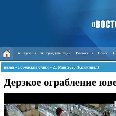
Редакция
Городские будни
Восток-ТВ
Поиск
П
назад
»
Городские будни
»
21 Мая 2026
(
Криминал
)
Дерзкое ограбление юв