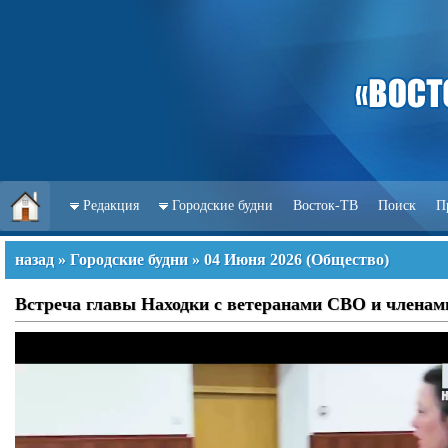
Редакция
Городские будни
Восток-ТВ
Поиск
П
назад
»
Городские будни
»
04 Июня 2026
(
Общество
)
Встреча главы Находки с ветеранами СВО и членами