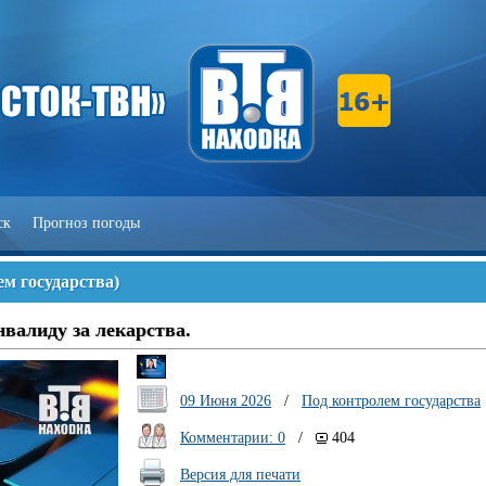
ск
Прогноз погоды
ем государства
)
валиду за лекарства.
09 Июня 2026
/
Под контролем государства
Комментарии: 0
/
404
Версия для печати