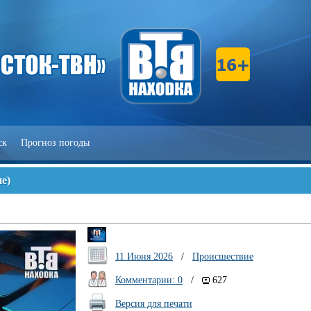
ск
Прогноз погоды
ие
)
11 Июня 2026
/
Происшествие
Комментарии: 0
/
627
Версия для печати