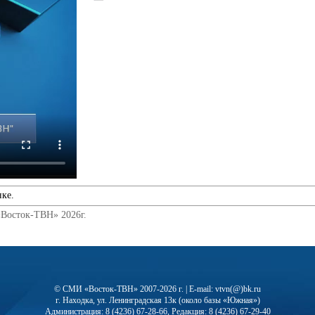
нке.
«Восток-ТВН» 2026г.
© СМИ «Восток-ТВН» 2007-2026 г. | E-mail: vtvn(@)bk.ru
г. Находка, ул. Ленинградская 13к (около базы «Южная»)
Администрация: 8 (4236) 67-28-66, Редакция: 8 (4236) 67-29-40