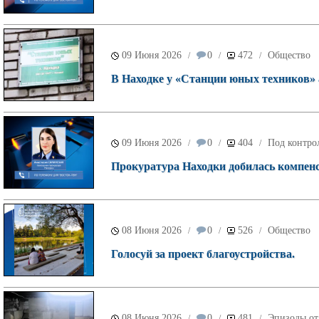
09 Июня 2026
0
472
Общество
/
/
/
В Находке у «Станции юных техников»
09 Июня 2026
0
404
Под контро
/
/
/
Прокуратура Находки добилась компенс
08 Июня 2026
0
526
Общество
/
/
/
Голосуй за проект благоустройства.
08 Июня 2026
0
481
Эпизоды от
/
/
/