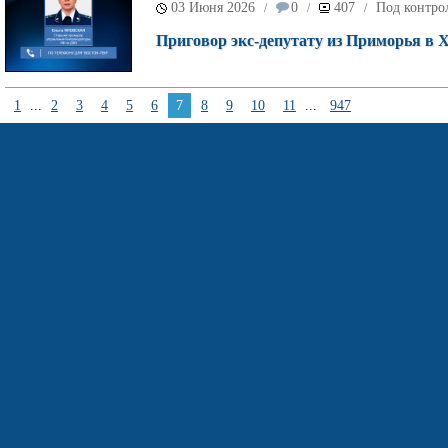
03 Июня 2026
0
407
Под контро
/
/
/
Приговор экс-депутату из Приморья в 
1
...
2
3
4
5
6
7
8
9
10
11
...
947