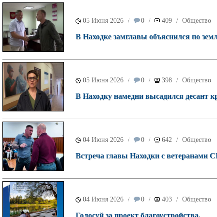
05 Июня 2026
0
409
Общество
/
/
/
В Находке замглавы объяснился по зем
05 Июня 2026
0
398
Общество
/
/
/
В Находку намедни высадился десант к
04 Июня 2026
0
642
Общество
/
/
/
Встреча главы Находки с ветеранами СВ
04 Июня 2026
0
403
Общество
/
/
/
Голосуй за проект благоустройства.