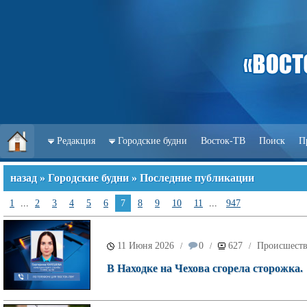
Редакция
Городские будни
Восток-ТВ
Поиск
П
назад
»
Городские будни
» Последние публикации
1
...
2
3
4
5
6
7
8
9
10
11
...
947
11 Июня 2026
0
627
Происшест
/
/
/
В Находке на Чехова сгорела сторожка.