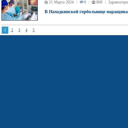
21 Марта 2024
0
868
Здравоохр
/
/
/
В Находкинской горбольнице наращива
1
2
3
4
5