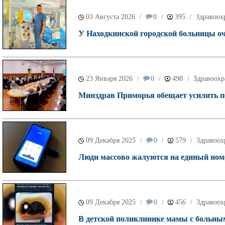
03 Августа 2026
0
395
Здравоох
/
/
/
У Находкинской городской больницы о
23 Января 2026
0
498
Здравоохр
/
/
/
Минздрав Приморья обещает усилить п
09 Декабря 2025
0
579
Здравоох
/
/
/
Люди массово жалуются на единый номе
09 Декабря 2025
0
456
Здравоох
/
/
/
В детской поликлинике мамы с больными