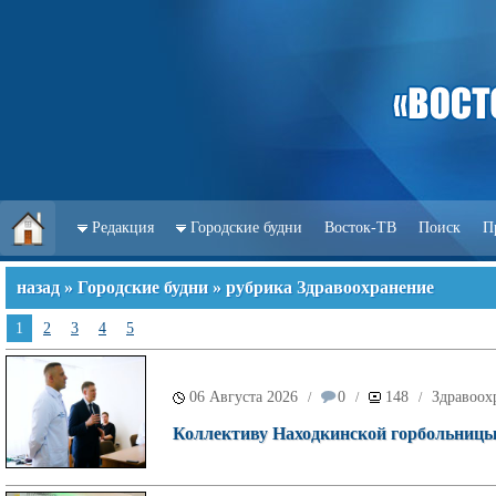
Редакция
Городские будни
Восток-ТВ
Поиск
П
назад
»
Городские будни
» рубрика Здравоохранение
1
2
3
4
5
06 Августа 2026
0
148
Здравоох
/
/
/
Коллективу Находкинской горбольницы 