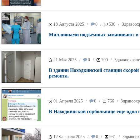
18 Августа 2025
0
530
Здравоох
/
/
/
Миллионами подъемных заманивают в 
21 Мая 2025
0
700
Здравоохран
/
/
/
В здании Находкинской станции скоро
ремонта.
01 Апреля 2025
0
766
Здравоох
/
/
/
В Находкинской горбольнице еще одна 
12 Февраля 2025
0
931
Здравоох
/
/
/