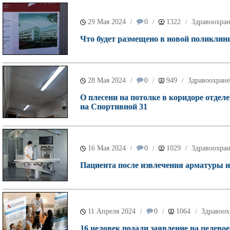
29 Мая 2024
0
1322
Здравоохра
/
/
/
Что будет размещено в новой поликлин
28 Мая 2024
0
949
Здравоохран
/
/
/
О плесени на потолке в коридоре отде
на Спортивной 31
16 Мая 2024
0
1029
Здравоохра
/
/
/
Пациента после извлечения арматуры и
11 Апреля 2024
0
1064
Здравоох
/
/
/
16 человек подали заявление на целево