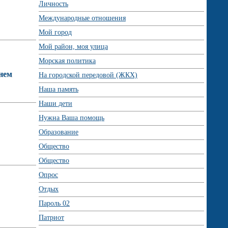
Личность
Международные отношения
Мой город
Мой район, моя улица
Морская политика
нем
На городской передовой (ЖКХ)
Наша память
Наши дети
Нужна Ваша помощь
Образование
Общество
Общество
Опрос
Отдых
Пароль 02
Патриот