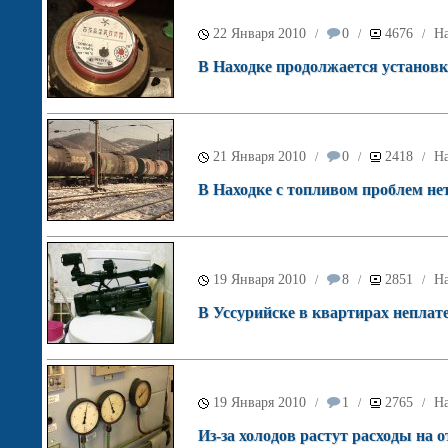
22 Января 2010
0
4676
На
/
/
/
В Находке продолжается установ
21 Января 2010
0
2418
На
/
/
/
В Находке с топливом проблем нет
19 Января 2010
8
2851
На
/
/
/
В Уссурийске в квартирах непла
19 Января 2010
1
2765
На
/
/
/
Из-за холодов растут расходы на о