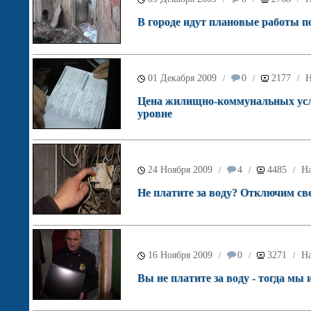
В городе идут плановые работы п
01 Декабря 2009
0
2177
Н
/
/
/
Цена жилищно-коммунальных услу
уровне
24 Ноября 2009
4
4485
На
/
/
/
Не платите за воду? Отключим св
16 Ноября 2009
0
3271
На
/
/
/
Вы не платите за воду - тогда мы 