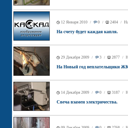
12 Января 2010
0
2404
На
/
/
/
На счету будет каждая капля.
29 Декабря 2009
3
2877
Н
/
/
/
На Новый год неплательщики ЖКХ 
14 Декабря 2009
0
3187
Н
/
/
/
Свеча взамен электричества.
09 Декабря 2009
0
2768
Н
/
/
/