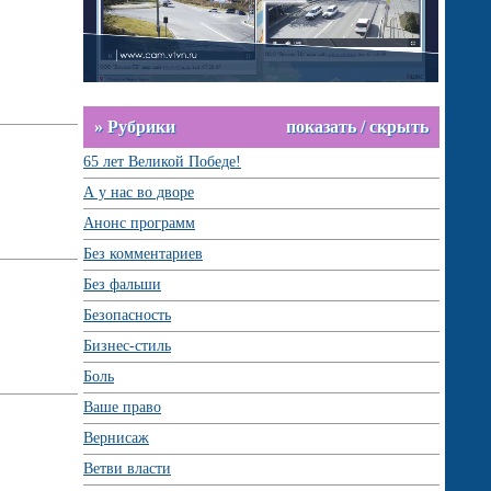
» Рубрики
показать / скрыть
65 лет Великой Победе!
А у нас во дворе
Анонс программ
Без комментариев
Без фальши
Безопасность
Бизнес-стиль
Боль
Ваше право
Вернисаж
Ветви власти