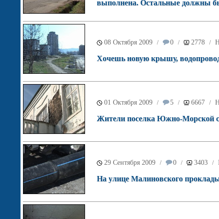
выполнена. Остальные должны бы
08 Октября 2009
0
2778
Н
/
/
/
Хочешь новую крышу, водопровод 
01 Октября 2009
5
6667
Н
/
/
/
Жители поселка Южно-Морской с
29 Сентября 2009
0
3403
/
/
/
На улице Малиновского проклад