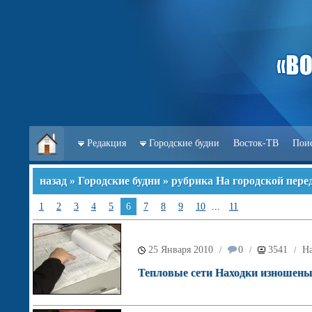
Редакция
Городские будни
Восток-ТВ
Пои
назад
»
Городские будни
» рубрика На городской пер
1
2
3
4
5
6
7
8
9
10
...
11
25 Января 2010
0
3541
На
/
/
/
Тепловые сети Находки изношены 