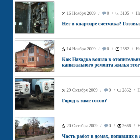
16 Ноября 2009
0
3105
На
/
/
/
Нет в квартире счетчика? Готовьт
14 Ноября 2009
0
2582
На
/
/
/
Как Находка вошла в отопительны
капитального ремонта жилья этого
29 Октября 2009
0
2862
Н
/
/
/
Город к зиме готов?
20 Октября 2009
0
2666
Н
/
/
/
Часть работ в домах, попавших в