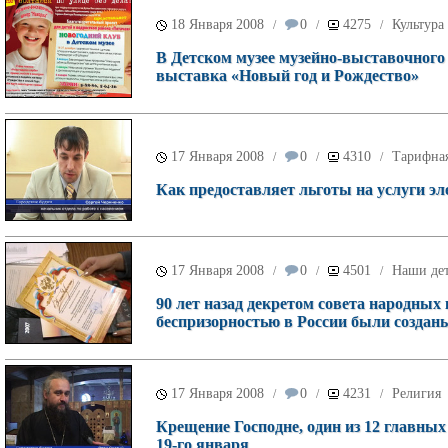
18 Января 2008
0
4275
Культура
/
/
/
В Детском музее музейно-выставочного 
выставка «Новый год и Рождество»
17 Января 2008
0
4310
Тарифна
/
/
/
Как предоставляет льготы на услуги э
17 Января 2008
0
4501
Наши де
/
/
/
90 лет назад декретом совета народны
беспризорностью в России были создан
17 Января 2008
0
4231
Религия
/
/
/
Крещение Господне, один из 12 главны
19-го января