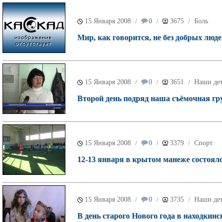
15 Января 2008
0
3675
Боль
/
/
/
Мир, как говорится, не без добрых люд
15 Января 2008
0
3651
Наши де
/
/
/
Второй день подряд наша съёмочная гр
15 Января 2008
0
3379
Спорт
/
/
/
12-13 января в крытом манеже состоял
15 Января 2008
0
3735
Наши де
/
/
/
В день старого Нового года в находкин