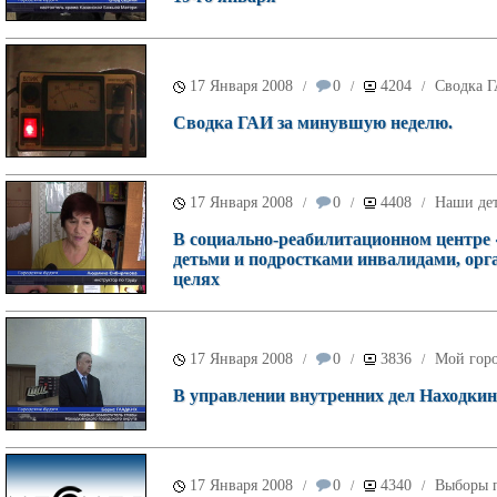
17 Января 2008
0
4204
Сводка 
/
/
/
Сводка ГАИ за минувшую неделю.
17 Января 2008
0
4408
Наши де
/
/
/
В социально-реабилитационном центре 
детьми и подростками инвалидами, ор
целях
17 Января 2008
0
3836
Мой гор
/
/
/
В управлении внутренних дел Находкинс
17 Января 2008
0
4340
Выборы п
/
/
/