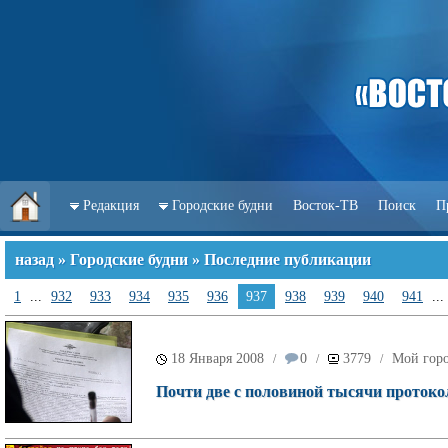
Редакция
Городские будни
Восток-ТВ
Поиск
П
назад
»
Городские будни
» Последние публикации
1
...
932
933
934
935
936
937
938
939
940
941
...
18 Января 2008
0
3779
Мой гор
/
/
/
Почти две с половиной тысячи протоко