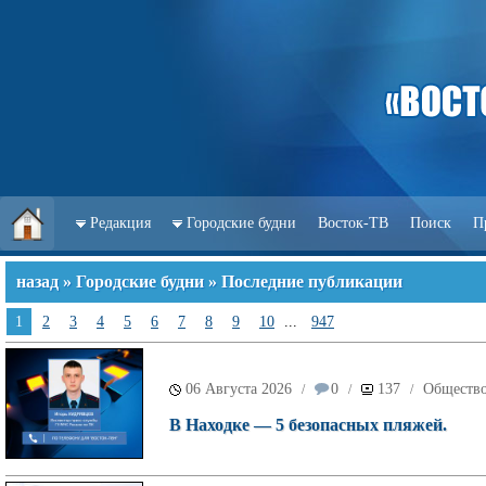
Редакция
Городские будни
Восток-ТВ
Поиск
П
назад
»
Городские будни
» Последние публикации
1
2
3
4
5
6
7
8
9
10
...
947
06 Августа 2026
0
137
Обществ
/
/
/
В Находке — 5 безопасных пляжей.