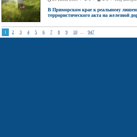
В Приморском крае к реальному лишен
террористического акта на железной дор
1
2
3
4
5
6
7
8
9
10
...
947