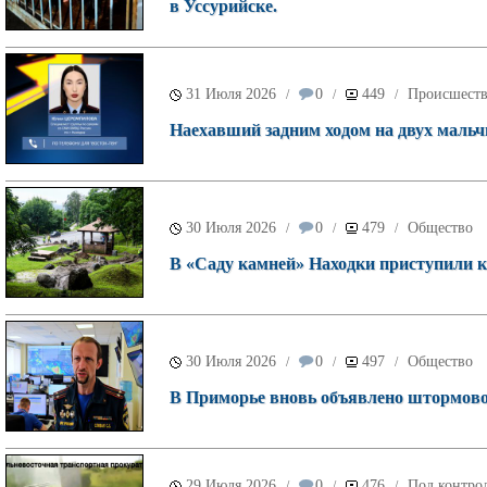
в Уссурийске.
31 Июля 2026
0
449
Происшест
/
/
/
Наехавший задним ходом на двух мальч
30 Июля 2026
0
479
Общество
/
/
/
В «Саду камней» Находки приступили к 
30 Июля 2026
0
497
Общество
/
/
/
В Приморье вновь объявлено штормово
29 Июля 2026
0
476
Под контрол
/
/
/