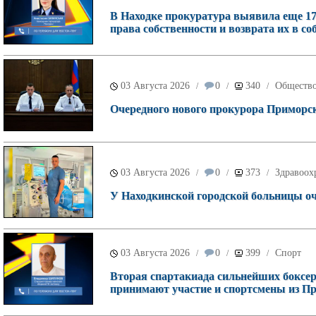
В Находке прокуратура выявила еще 17
права собственности и возврата их в со
03 Августа 2026
0
340
Обществ
/
/
/
Очередного нового прокурора Приморск
03 Августа 2026
0
373
Здравоох
/
/
/
У Находкинской городской больницы о
03 Августа 2026
0
399
Спорт
/
/
/
Вторая спартакиада сильнейших боксеро
принимают участие и спортсмены из П