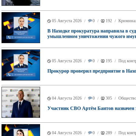
05 Августа 2026
0
192
Кримина
/
/
/
В Находке прокуратура направила в суд
умышленном уничтожении чужого имущ
05 Августа 2026
0
195
Под конт
/
/
/
Прокурор проверил предприятие в Наход
04 Августа 2026
0
305
Обществ
/
/
/
Участник СВО Артём Баитов назначен 
04 Августа 2026
0
289
Под конт
/
/
/