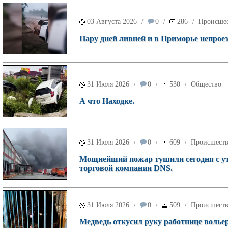
03 Августа 2026
0
286
Происше
/
/
/
Пару дней ливней и в Приморье непроез
31 Июля 2026
0
530
Общество
/
/
/
А что Находке.
31 Июля 2026
0
609
Происшест
/
/
/
Мощнейший пожар тушили сегодня с ут
торговой компании DNS.
31 Июля 2026
0
509
Происшест
/
/
/
Медведь откусил руку работнице волье