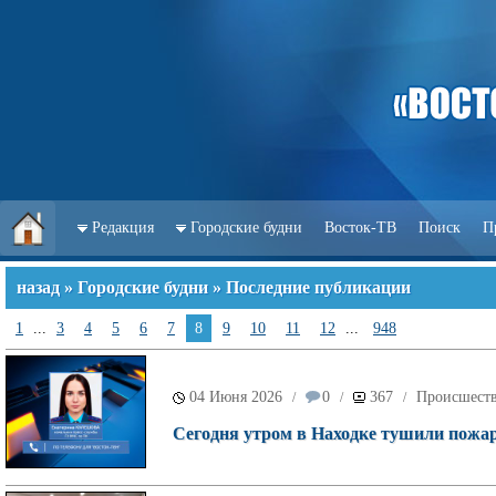
Редакция
Городские будни
Восток-ТВ
Поиск
П
назад
»
Городские будни
» Последние публикации
1
...
3
4
5
6
7
8
9
10
11
12
...
948
04 Июня 2026
0
367
Происшест
/
/
/
Сегодня утром в Находке тушили пожар