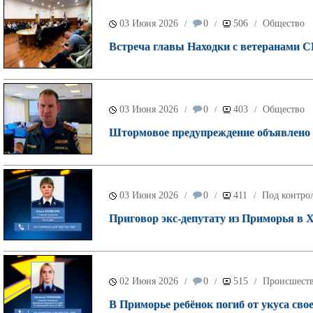
03 Июня 2026
0
506
Общество
/
/
/
Встреча главы Находки с ветеранами С
03 Июня 2026
0
403
Общество
/
/
/
Штормовое предупреждение объявлено 
03 Июня 2026
0
411
Под контрол
/
/
/
Приговор экс-депутату из Приморья в 
02 Июня 2026
0
515
Происшест
/
/
/
В Приморье ребёнок погиб от укуса свое