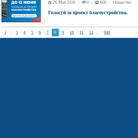
26 Мая 2026
0
660
Общество
/
/
/
Голосуй за проект благоустройства.
1
...
3
4
5
6
7
8
9
10
11
12
...
948