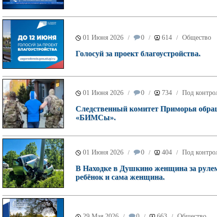
01 Июня 2026
0
614
Общество
/
/
/
Голосуй за проект благоустройства.
01 Июня 2026
0
734
Под контро
/
/
/
Следственный комитет Приморья обращ
«БИМСы».
01 Июня 2026
0
404
Под контро
/
/
/
В Находке в Душкино женщина за рулем
ребёнок и сама женщина.
29 Мая 2026
0
663
Общество
/
/
/