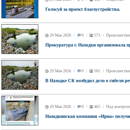
Голосуй за проект благоустройства.
29 Мая 2026
0
573
Происшестви
/
/
/
Прокуратура г. Находки организовала п
29 Мая 2026
0
501
Происшестви
/
/
/
В Находке СК возбудил дело о гибели ре
29 Мая 2026
0
465
Под контроле
/
/
/
Находкинская компания «Ирна» получил