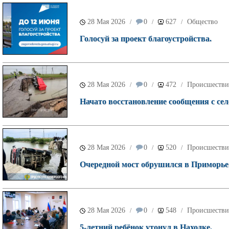
28 Мая 2026
0
627
Общество
/
/
/
Голосуй за проект благоустройства.
28 Мая 2026
0
472
Происшестви
/
/
/
Начато восстановление сообщения с се
28 Мая 2026
0
520
Происшестви
/
/
/
Очередной мост обрушился в Приморье
28 Мая 2026
0
548
Происшестви
/
/
/
5-летний ребёнок утонул в Находке.