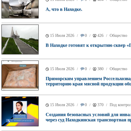
А, что в Находке.
15 Июля 2026
0
426
Общество
/
/
/
В Находке готовят к открытию сквер 
15 Июля 2026
0
380
Общество
/
/
/
Приморским управлением Россельхознад
территорию края мясной продукции общ
15 Июля 2026
0
370
Под контрол
/
/
/
Создания безопасных условий для инва
через суд Находкинская транспортная п