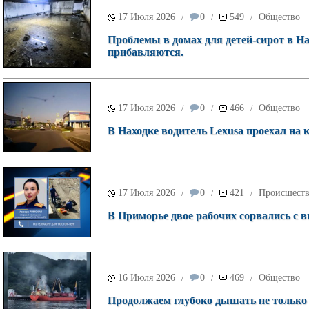
17 Июля 2026
0
549
Общество
/
/
/
Проблемы в домах для детей-сирот в На
прибавляются.
17 Июля 2026
0
466
Общество
/
/
/
В Находке водитель Lexusа проехал на 
17 Июля 2026
0
421
Происшест
/
/
/
В Приморье двое рабочих сорвались с 
16 Июля 2026
0
469
Общество
/
/
/
Продолжаем глубоко дышать не только у