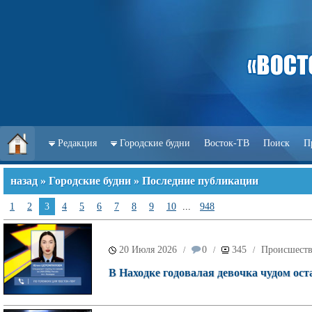
Редакция
Городские будни
Восток-ТВ
Поиск
П
назад
»
Городские будни
» Последние публикации
1
2
3
4
5
6
7
8
9
10
...
948
20 Июля 2026
0
345
Происшест
/
/
/
В Находке годовалая девочка чудом ост