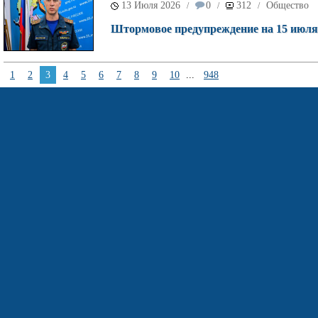
13 Июля 2026
0
312
Общество
/
/
/
Штормовое предупреждение на 15 июля
1
2
3
4
5
6
7
8
9
10
...
948