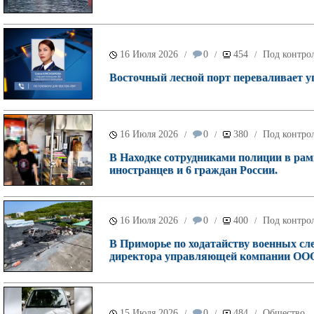
16 Июля 2026
0
454
Под контрол
/
/
/
Восточный лесной порт переваливает уг
16 Июля 2026
0
380
Под контрол
/
/
/
В Находке сотрудниками полиции в рам
иностранцев и 6 граждан России.
16 Июля 2026
0
400
Под контрол
/
/
/
В Приморье по ходатайству военных сле
директора управляющей компании ООО
15 Июля 2026
0
484
Общество
/
/
/