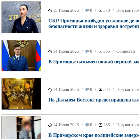
15 Июля 2026
0
378
Под контрол
/
/
/
СКР Приморья возбудил уголовное дело
безопасности жизни и здоровья потребит
14 Июля 2026
0
305
Общество
/
/
/
В Приморье назначен новый первый зам
14 Июля 2026
0
304
Под контрол
/
/
/
На Дальнем Востоке предотвращена ата
14 Июля 2026
0
286
Под контрол
/
/
/
В Приморском крае полицейские задер